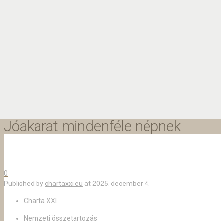
Jóakarat mindenféle népnek
0
Published by
chartaxxi.eu
at
2025. december 4.
Charta XXI
Nemzeti összetartozás