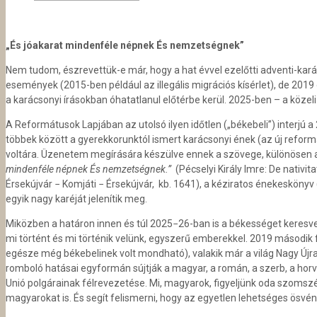
„És jóakarat mindenféle népnek És nemzetségnek”
Nem tudom, észrevettük-e már, hogy a hat évvel ezelőtti adventi-kará
események (2015-ben például az illegális migrációs kísérlet), de 201
a karácsonyi írásokban óhatatlanul előtérbe kerül. 2025-ben – a köze
A Reformátusok Lapjában az utolsó ilyen időtlen („békebeli”) interjú
többek között a gyerekkorunktól ismert karácsonyi ének (az új refor
voltára. Üzenetem megírására készülve ennek a szövege, különösen 
mindenféle népnek És nemzetségnek.”
(Pécselyi Király Imre: De nativi
Érsekújvár − Komjáti − Érsekújvár, kb. 1641), a kéziratos énekeskönyv
egyik nagy karéját jelenítik meg.
Miközben a határon innen és túl 2025−26-ban is a békességet keresv
mi történt és mi történik velünk, egyszerű emberekkel. 2019 második f
egésze még békebelinek volt mondható), valakik már a világ Nagy Újr
romboló hatásai egyformán sújtják a magyar, a román, a szerb, a horvá
Unió polgárainak félrevezetése. Mi, magyarok, figyeljünk oda szoms
magyarokat is. És segít felismerni, hogy az egyetlen lehetséges ös