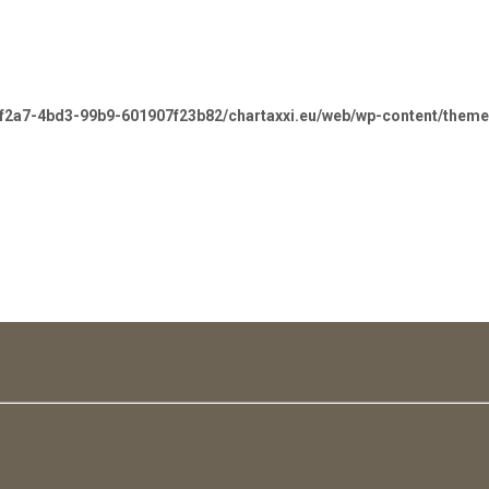
-f2a7-4bd3-99b9-601907f23b82/chartaxxi.eu/web/wp-content/theme