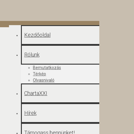
Kezdőoldal
Rólunk
Bemutatkozás
Térkép
Olvasnivaló
ChartaXXI
Hírek
Támogass bennünket!