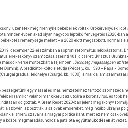
csonyi üzenetek még mennyire békebeliek voltak. Örökérvényűek, időt áll
9 óta minden évben akad olyan nagyobb léptékű fenyegetés (2020-ban a 
li békekötés reménysége mellett − a 2020 előtt megszokott, normális él
 a 2019. december 22-ei számban a soproni református lelkipásztorral, 
mátus énekeskönyv számozása szerinti 401. dicséret: „Krisztus Urunkna
a második verse motoszkált a fejemben:
„Dicsőség magasságban az Iste
tate Domini). A prédikátor-költő életútja (Pécsely, kb. 1590 − Pápa − 
 (Csurgai graduál, lelőhelye (Csurgó, kb. 1630), a mai dallam származá
e beszélgetünk egymással és más nemzetekhez tartozó szomszédainkkal, 
elében (amikor valahol már kikerült az utcára a koronavírus, és több he
aindításán dolgoztak. A Great Reset 2020-ban jelent meg (könyv formáj
t, a szlovén, az osztrák, a szlovák embereket, még inkább Ukrajna polgá
zédaink elismerő szavaira a magyar politika iránt, mert ez nem csak ő
vény a közös megmaradásunkhoz a
patrióta együttműködésen át
vezet.