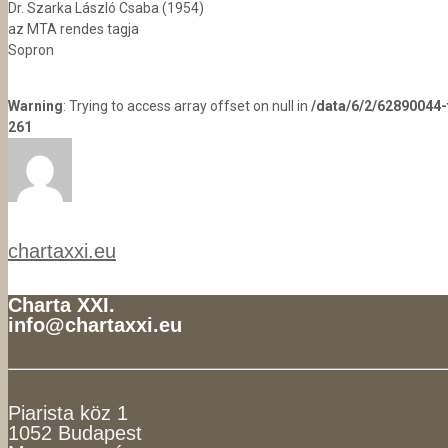
Dr. Szarka László Csaba (1954)
az MTA rendes tagja
Sopron
Warning
: Trying to access array offset on null in
/data/6/2/62890044
261
chartaxxi.eu
Charta XXI.
info@chartaxxi.eu
Piarista köz 1
1052 Budapest