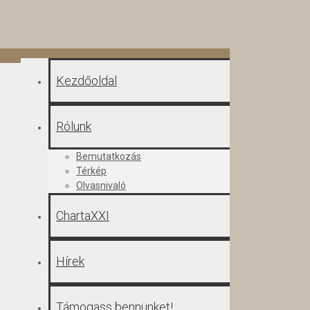
Kezdőoldal
Rólunk
Bemutatkozás
Térkép
Olvasnivaló
ChartaXXI
Hírek
Támogass bennünket!