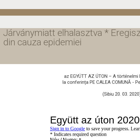
Járványmiatt elhalasztva * Eregisz
din cauza epidemiei
az EGYÜTT AZ ÚTON – A történelmi k
la conferința PE CALEA COMUNĂ - Pesp
(Sibiu 20. 03. 202