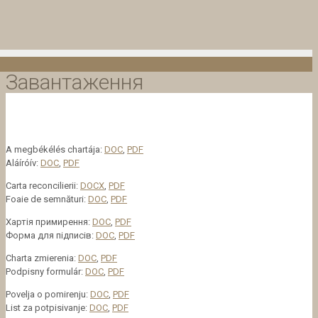
Завантаження
A megbékélés chartája:
DOC
,
PDF
Aláíróív:
DOC
,
PDF
Carta reconcilierii:
DOCX
,
PDF
Foaie de semnături:
DOC
,
PDF
Хартія примирення:
DOC
,
PDF
Форма для підписів:
DOC
,
PDF
Charta zmierenia:
DOC
,
PDF
Podpisny formulár:
DOC
,
PDF
Povelja o pomirenju:
DOC
,
PDF
List za potpisivanje:
DOC
,
PDF