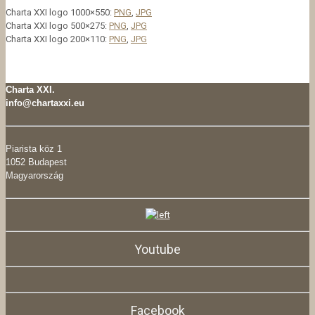
Charta XXI logo 1000×550:
PNG
,
JPG
Charta XXI logo 500×275:
PNG
,
JPG
Charta XXI logo 200×110:
PNG
,
JPG
Charta XXI.
info@chartaxxi.eu
Piarista köz 1
1052 Budapest
Magyarország
Youtube
Facebook