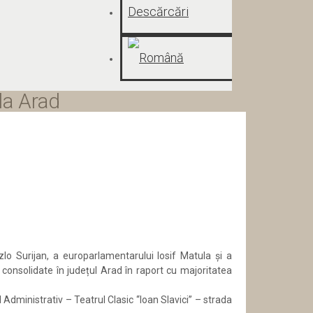
Descărcări
 la Arad
zlo Surijan, a europarlamentarului Iosif Matula şi a
ce consolidate în județul Arad în raport cu majoritatea
 Administrativ – Teatrul Clasic “Ioan Slavici” – strada