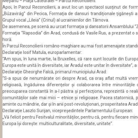
Meţianu – Piaţa Catedralei – Parcul Reconcilierii.
Apoi, în Parcul Reconcilierii, a avut loc un spectacol susţinut de f
„Búzavirág” din Pecica, Formaţia de dansuri trandiţionale ţigăneşti 
Grupul vocal ,,Lileia” (Crinul) al ucrainienilor din Târnova.
De asemenea, pe scenă au urcat formaţia şi dansatorii Ansamblului “Zăr
Formaţia “Rapsodia” din Arad, condusă de Vasile Rus, a prezentat o suită 
horă.
În Parcul Reconcilierii româno-maghiare au mai fost amenajate standuri d
Declaraţie Iosif Matula, europarlamentar:
“Am spus, în luna martie, la Bruxelles, că rare sunt locurile din Euro
Europa este unită în diversitate, iar Aradul este unitar în diversitate”,
Declaraţie Gheorghe Falcă, primarul municipiului Arad:
“S-a spus de nenumărate ori despre Arad, ca oraş aflat multă vreme
religioasă, îngăduirea diferenţelor şi colaborarea între minorităţile
preocuparea constantă în a-l păstra şi perfecţiona, reprezintă o rea
comunităţilor sale mai mici – etnice şi religioase. Pacea statornică, 
aminte cu mândrie, dar şi în anii post-revoluţionari, prosperitatea Aradu
Declaraţie Laszlo Surijan, vicepreşedintele Parlamentului European:
„Vă felicit pentru Fesitvalul minorităţilor, pentru că, pentru fiecare m
Europa îşi doreşte: multiculturalitate, diversitate, unitate”.