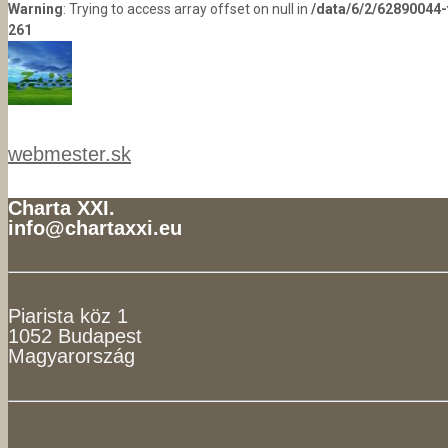
Warning
: Trying to access array offset on null in
/data/6/2/62890044
261
webmester.sk
Charta XXI.
info@chartaxxi.eu
Piarista köz 1
1052 Budapest
Magyarország