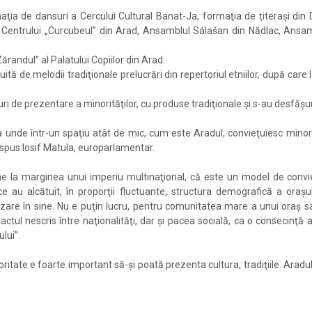
ormaţia de dansuri a Cercului Cultural Banat-Ja, formaţia de ţiteraşi d
a Centrului „Curcubeul” din Arad, Ansamblul Sálašan din Nădlac, Ansam
andul” al Palatului Copiilor din Arad.
de melodii tradiţionale prelucrări din repertoriul etniilor, după care la f
e prezentare a minorităţilor, cu produse tradiţionale şi s-au desfăşurat 
pa unde într-un spaţiu atât de mic, cum este Aradul, convieţuiesc minor
 a spus Iosif Matula, europarlamentar.
 la marginea unui imperiu multinaţional, că este un model de convie
 ce au alcătuit, în proporţii fluctuante, structura demografică a oraş
lizare în sine. Nu e puţin lucru, pentru comunitatea mare a unui oraş s
pactul nescris între naţionalităţi, dar şi pacea socială, ca o consecin
lui”.
inoritate e foarte important să-şi poată prezenta cultura, tradiţiile. Arad