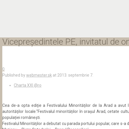
Vicepreşedintele PE, invitatul de on
0
Published by
webmester.sk
at
2013. septembrie 7.
Charta XXI @ro
Cea de-a opta ediţie a Festivalului Minorităţilor de la Arad a avut 
autorităţilor locale.
“Festivalul minorităților în orașul Arad, cetate cul
populației românești.
Festivalul Minorităţilor a debutat cu parada portului popular, care s-a 