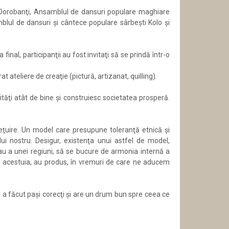
in Dorobanţi, Ansamblul de dansuri populare maghiare
blul de dansuri şi cântece populare sârbeşti Kolo şi
inal, participanţii au fost invitaţi să se prindă într-o
ateliere de creaţie (pictură, artizanat, quilling).
ităţi atât de bine şi construiesc societatea prosperă.
ţuire. Un model care presupune toleranţă etnică şi
ului nostru. Desigur, existenţa unui astfel de model,
au a unei regiuni, să se bucure de armonia internă a
ţă a acestuia, au produs, în vremuri de care ne aducem
ul a făcut paşi corecţi şi are un drum bun spre ceea ce