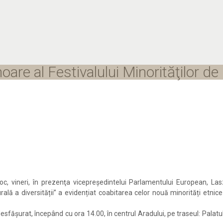
oare al Festivalului Minorităţilor de
loc, vineri, în prezenţa vicepreşedintelui Parlamentului European, Las
turală a diversității” a evidențiat coabitarea celor nouă minorități etni
desfăşurat, începând cu ora 14.00, în centrul Aradului, pe traseul: Palatul