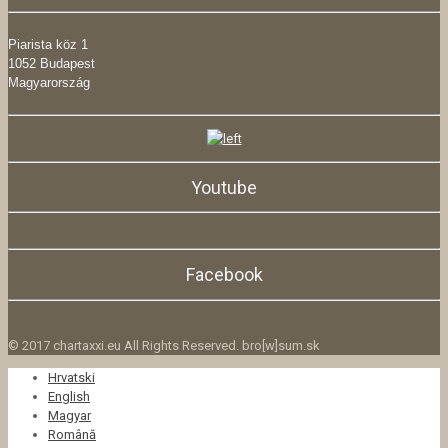
Piarista köz 1
1052 Budapest
Magyarország
Youtube
Facebook
© 2017 chartaxxi.eu All Rights Reserved. bro[w]sum.sk
Hrvatski
English
Magyar
Română