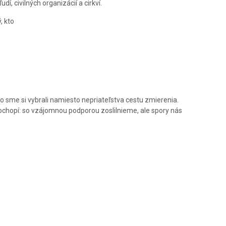
, civilných organizácií a cirkví.
, kto
o sme si vybrali namiesto nepriateľstva cestu zmierenia.
í pochopí: so vzájomnou podporou zoslilnieme, ale spory nás