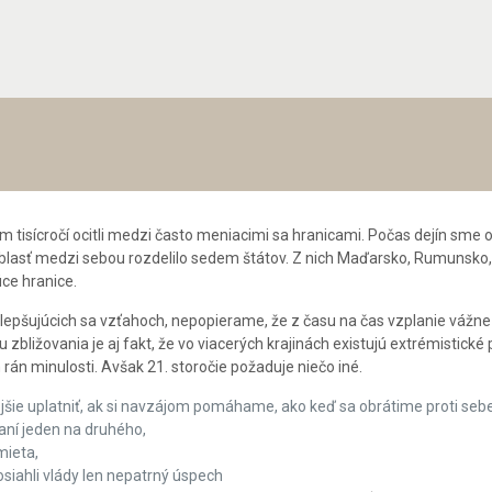
m tisícročí ocitli medzi často meniacimi sa hranicami. Počas dejín sme ok
o oblasť medzi sebou rozdelilo sedem štátov. Z nich Maďarsko, Rumunsko,
úce hranice.
lepšujúcich sa vzťahoch, nepopierame, že z času na čas vzplanie váž
ližovania je aj fakt, že vo viacerých krajinách existujú extrémistické p
rán minulosti. Avšak 21. storočie požaduje niečo iné.
šie uplatniť, ak si navzájom pomáhame, ako keď sa obrátime proti sebe
aní jeden na druhého,
mieta,
siahli vlády len nepatrný úspech