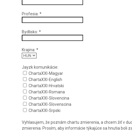
Profesia:
*
Bydlisko:
*
Krajina:
*
Jayzk komunikácie:
ChartaXXI-Magyar
ChartaXXI-English
ChartaXXI-Hrvatski
ChartaXXI-Romana
ChartaXXI-Slovencina
ChartaXXI-Slovenscina
ChartaXXI-Srpski
Vyhlasujem, že poznám chartu zmierenia, a chcem žiť v du
zmierenia. Prosím, aby informácie týkajúce sa hnutia boli 