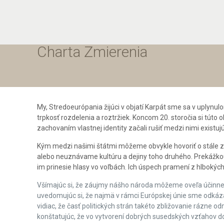
Charta Zmierenia
My, Stredoeurópania žijúci v objatí Karpát sme sa v uplynulo
trpkosť rozdelenia a roztržiek. Koncom 20. storočia si tút
zachovaním vlastnej identity začali rušiť medzi nimi existuj
Kým medzi našimi štátmi môžeme obvykle hovoriť o stále z
alebo neuznávame kultúru a dejiny toho druhého. Prekážkou zb
im prinesie hlasy vo voľbách. Ich úspech pramení z hlbokých 
Všímajúc si, že záujmy nášho národa môžeme oveľa účinnej
uvedomujúc si, že najmä v rámci Európskej únie sme odkáz
vidiac, že časť politických strán takéto zbližovanie rázne od
konštatujúc, že vo vytvorení dobrých susedských vzťahov do