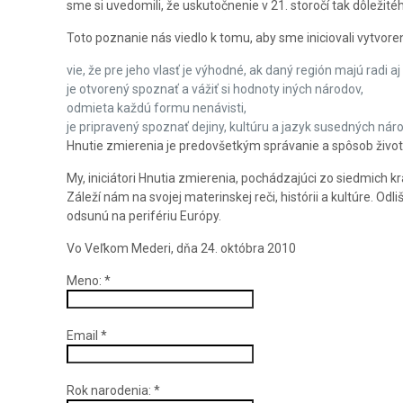
sme si uvedomili, že uskutočnenie v 21. storočí tak dôležit
Toto poznanie nás viedlo k tomu, aby sme iniciovali vytvor
vie, že pre jeho vlasť je výhodné, ak daný región majú radi aj i
je otvorený spoznať a vážiť si hodnoty iných národov,
odmieta každú formu nenávisti,
je pripravený spoznať dejiny, kultúru a jazyk susedných nár
Hnutie zmierenia je predovšetkým správanie a spôsob života
My, iniciátori Hnutia zmierenia, pochádzajúci zo siedmich 
Záleží nám na svojej materinskej reči, histórii a kultúre. O
odsunú na perifériu Európy.
Vo Veľkom Mederi, dňa 24. októbra 2010
Meno:
*
Email
*
Rok narodenia:
*