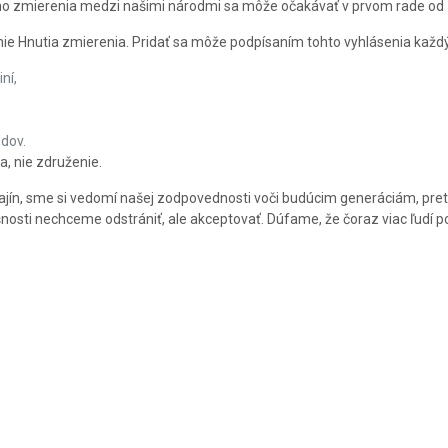
ého zmierenia medzi našimi národmi sa môže očakávať v prvom rade od ľudí
enie Hnutia zmierenia. Pridať sa môže podpísaním tohto vyhlásenia každý
ní,
odov.
, nie združenie.
krajín, sme si vedomí našej zodpovednosti voči budúcim generáciám, pret
dlišnosti nechceme odstrániť, ale akceptovať. Dúfame, že čoraz viac ľud