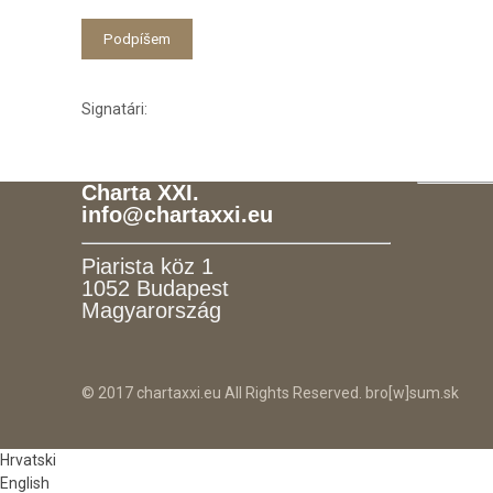
Signatári:
Charta XXI.
info@chartaxxi.eu
Piarista köz 1
1052 Budapest
Magyarország
© 2017 chartaxxi.eu All Rights Reserved. bro[w]sum.sk
Hrvatski
English